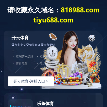
欢迎来到开云手机官方版登录入口官网
开云手机官方版登
Wuxi Huiling Machinery Co.
网站首页
公司简介
产品中心
荣誉证书