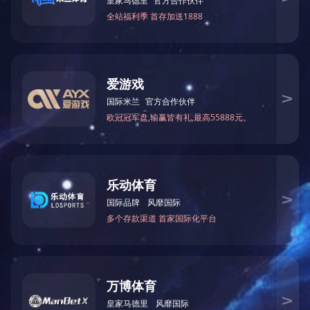
行业动态
开云手机官方版登录入口成立于2005年3月，座落于沪宁...
开云手机官方版登录入口成立于2005年3月，座落于沪宁...
开云手机官方版登录入口成立于2005年3月，座落于沪宁...
开云（中国）
开云手机官方版登录入口
地 址：江苏省无锡市堰桥街道
西漳工业园西漳路66号
电 话：0510-83501790
传 真：0510-83501672
联系人：陈先生
手 机：18051933979
E-mail：info@wxhljx.com