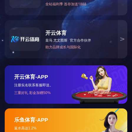
wx-hljx@163.com
关于我们
产品系列
公司简介
高铁配件
压铸机配件
荣誉证书
汽车配件
真空泵配件
生产车间
船舶配件
其它配件
钎焊板式换热器配件